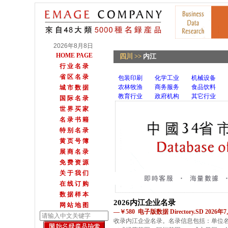
2026年8月8日
HOME PAGE
四川
>>
内江
行 业 名 录
省 区 名 录
包装印刷
化学工业
机械设备
农林牧渔
商务服务
食品饮料
城 市 数 据
教育行业
政府机构
其它行业
国 际 名 录
世 界 买 家
名 录 书 籍
特 别 名 录
黄 页 号 簿
展 商 名 录
免 费 资 源
关 于 我 们
在 线 订 购
数 据 样 本
2026内江企业名录
网 站 地 图
—￥580 电子版数据 Directory.SD 2026
收录内江企业名录。名录信息包括：单位